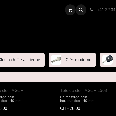
restations
Contactez-nous
+41 22 34
lés à chiffre ancienne
Clés moderne
de clé HAGER
Tête de clé HAGER 1508
orgé brut
En fer forgé brut
 tète : 40 mm
hauteur tète : 40 mm
8.00
CHF
28.00