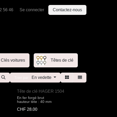
2 56 46
Se connecter
Contactez-nous
Clés voitures
Têtes de clé
En vedette
Trier par :
Tête de clé HAGER 1504
En fer forgé brut
hauteur tète : 40 mm
CHF
28.00