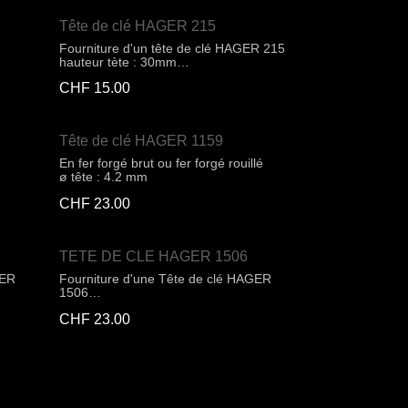
Tête de clé HAGER 215
Fourniture d'un tête de clé HAGER 215
hauteur tète : 30mm
largeur tète : 28mm
CHF
15.00
Tête de clé HAGER 1159
En fer forgé brut ou fer forgé rouillé
ø tête : 4.2 mm
CHF
23.00
TETE DE CLE HAGER 1506
GER
Fourniture d'une Tête de clé HAGER
1506
hauteur tète : 40mm
CHF
23.00
largeur tète : 28mm