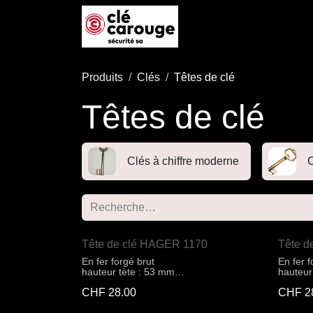
Se rendre au contenu
Accueil
Boutique
P
Produits
Clés
Têtes de clé
Têtes de clé
Clés à chiffre moderne
C
Tête de clé HAGER 1170
Tête 
En fer forgé brut
En fer f
hauteur tète : 53 mm
hauteur
largeur tète : 45mm
CHF
28.00
CHF
2