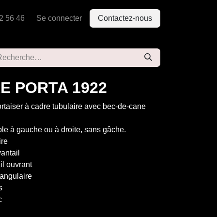
2 56 46
Se connecter
Contactez-nous
E PORTA 1922
rtaiser à cadre tubulaire avec bec-de-cane
able à gauche ou à droite, sans gâche.
ire
antail
il ouvrant
 angulaire
s
c