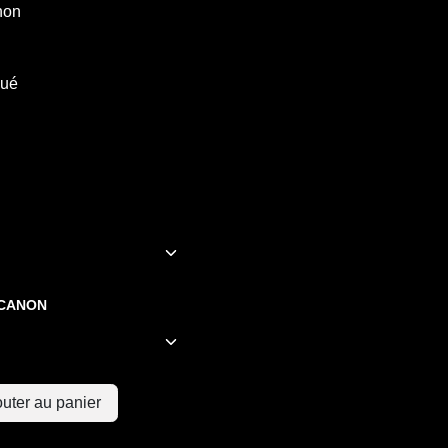
non
gué
 CANON
uter au panier