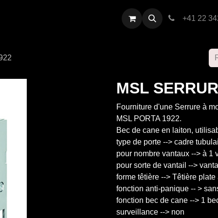
restations
Contactez-nous
+41 22 34
922
MSL SERRUR
Fourniture d'une Serrure à mo
MSL PORTA 1922.
Bec de cane en laiton, utilis
type de porte --> cadre tubula
pour nombre vantaux --> à 1 v
pour sorte de vantail --> vanta
forme têtière --> Têtière plate
fonction anti-panique -- > san
fonction bec de cane --> 1 be
surveillance --> non