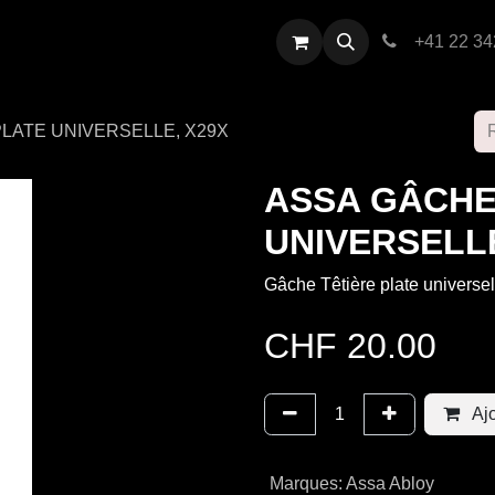
restations
Contactez-nous
+41 22 34
LATE UNIVERSELLE, X29X
ASSA GÂCHE
UNIVERSELLE
Gâche Têtière plate universe
CHF
20.00
Ajo
Marques
:
Assa Abloy