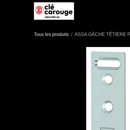
Se rendre au contenu
Accueil
Boutique
P
Tous les produits
ASSA GÂCHE TÊTIÈRE P