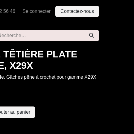
2 56 46
Se connecter
Contactez-nous
 TÊTIÈRE PLATE
, X29X
lle, Gâches pêne à crochet pour gamme X29X
uter au panier