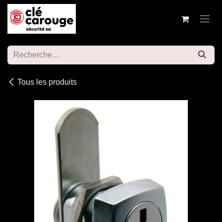
Se rendre au contenu
Tous les produits