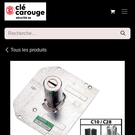
Se rendre au contenu
Tous les produits