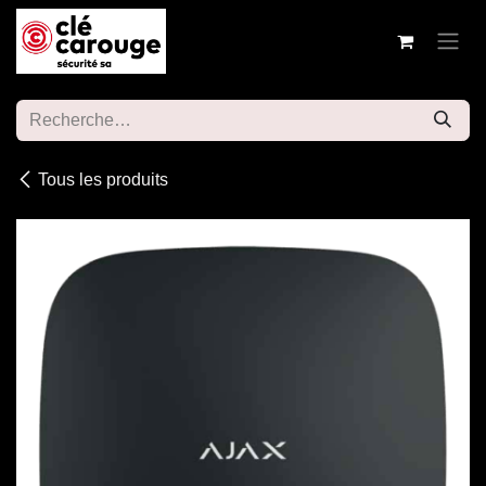
Se rendre au contenu
Tous les produits