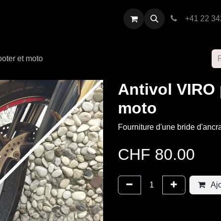
restations
Contactez-nous
+41 22 34
ooter et moto
Antivol VIRO 
moto
Fourniture d'une bride d'ancr
CHF
80.00
Ajo