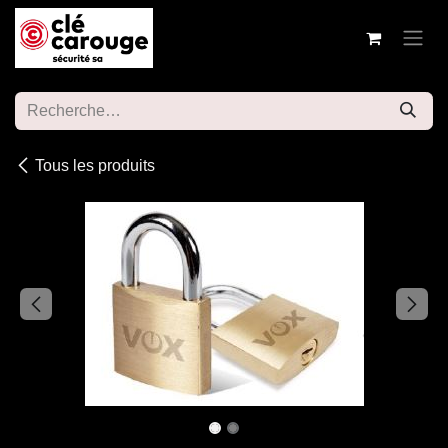
Se rendre au contenu
Tous les produits