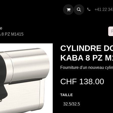
restations
Contactez-nous
+41 22 34
se
8 PZ M1415
CYLINDRE D
KABA 8 PZ M
Fourniture d'un nouveau cyli
CHF
138.00
TAILLE