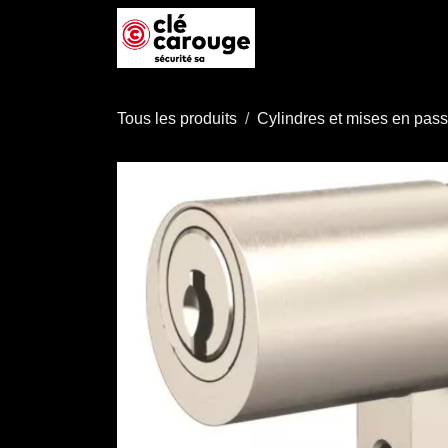
Se rendre au contenu
Accueil
Boutique
P
Tous les produits
Cylindres et mises en pas