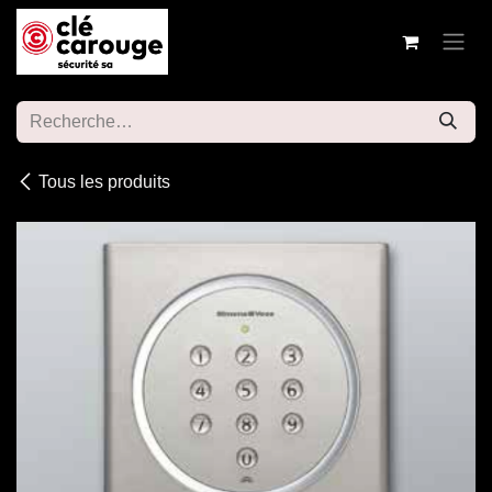
Se rendre au contenu
Tous les produits