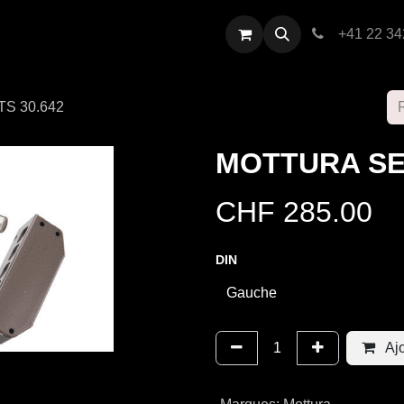
restations
Contactez-nous
+41 22 34
S 30.642
MOTTURA SE
CHF
285.00
DIN
Ajo