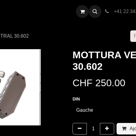
restations
Contactez-nous
+41 22 34
RAL 30.602
MOTTURA V
30.602
CHF
250.00
DIN
Ajo