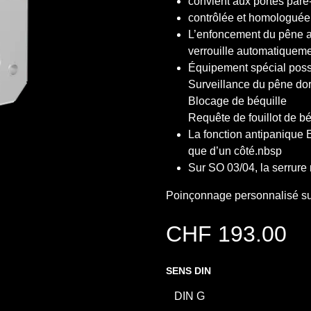
convient aux portes pare
contrôlée et homologuée
L’enfoncement du pêne aux
verrouille automatiquem
Équipement spécial possi
Surveillance du pêne do
Blocage de béquille
Requête de fouillot de bé
La fonction antipanique E
que d’un côté.nbsp
Sur SO 03/04, la serrure
Poinçonnage personnalisé su
CHF
193.00
SENS DIN