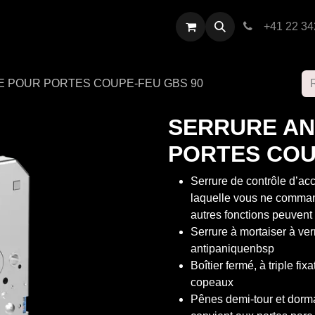
restations
Contactez-nous
+41 22 34
E POUR PORTES COUPE-FEU GBS 90
SERRURE AN
PORTES COU
Serrure de contrôle d’a
laquelle vous ne comman
autres fonctions peuven
Serrure à mortaiser à ve
antipaniquenbsp
Boîtier fermé, à triple fix
copeaux
Pênes demi-tour et dorma