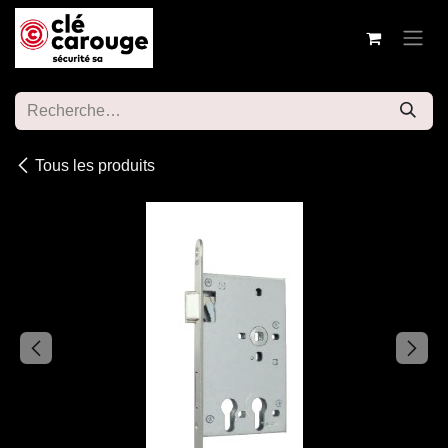
Se rendre au contenu
Tous les produits