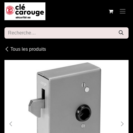
Se rendre au contenu
Tous les produits