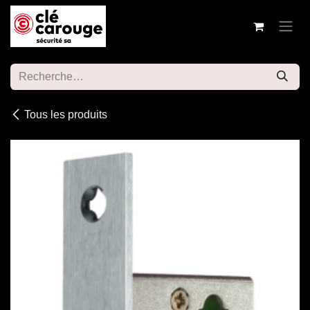
Se rendre au contenu
Tous les produits