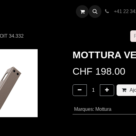
restations
Contactez-nous
+41 22 34
IT 34.332
MOTTURA VE
CHF
198.00
Ajo
Marques
:
Mottura