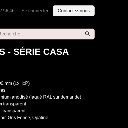
2 56 46
Se connecter
Contactez-nous
S - SÉRIE CASA
00 mm (LxHxP)
ces
minium anodisé (laqué RAL sur demande)
m transparent
m transparent
lair, Gris Foncé, Opaline