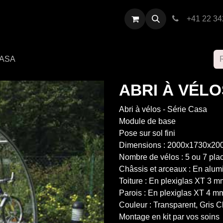
restations
Contactez-nous
+41 22 34
CASA
ABRI À VÉLO
Abri à vélos - Série Casa
Module de base
Pose sur sol fini
Dimensions : 2000x1730x20
Nombre de vélos : 5 ou 7 pla
Châssis et arceaux : En alu
Toiture : En plexiglas XT 3 m
Parois : En plexiglas XT 4 m
Couleur : Transparent, Gris C
Montage en kit par vos soins