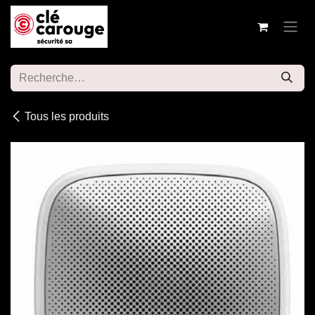
Se rendre au contenu
Tous les produits