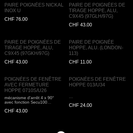
PAIRE POIGNÉES NICKAL
PAIRE DE POIGNÉES DE
INOX U
TIRAGE HOPPE, ALU,
C9X45 (97GLH/97G)
CHF
76.00
CHF
43.00
PAIRE DE POIGNÉES DE
PAIRE DE POIGNÉE
TIRAGE HOPPE, ALU,
HOPPE, ALU. (LONDON-
C9X45 (97GKH/97G)
113)
CHF
43.00
CHF
11.00
POIGNÉES DE FENÊTRE
POIGNÉES DE FENÊTRE
AVEC FERMETURE
HOPPE 013/U34
HOPPE 0710S/U26
mécanisme d'arrêt 4 x 90°
matériel : aluminium
avec fonction Secu100
CHF
24.00
verrouillable : non
fermetures égales, avec 1 clé
arrêt : 4 x 90°
CHF
43.00
longueur de poignée : 127 mm
Avec fonction anti-effraction de
ø perçage tenons : 10 mm
l'extérieur. Empêche la poignée
distance vis : 43 mm
de fenêtre de s'enlever à force
de tourner et de se détacher