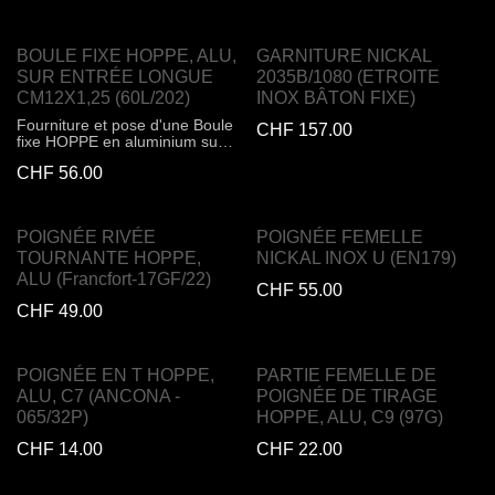
FDW HOPPE M12x1,25mm,
Fixation visible, pour vis
universelles. Dimensions
BOULE FIXE HOPPE, ALU,
GARNITURE NICKAL
220x40x7mm
SUR ENTRÉE LONGUE
2035B/1080 (ETROITE
CM12X1,25 (60L/202)
INOX BÂTON FIXE)
Fourniture et pose d'une Boule
CHF
157.00
fixe HOPPE en aluminium sur
entrée longue, pour porte
CHF
56.00
d'entrée. Pour carrés FDW
HOPPE M12x1,25mm, Fixation
visible, pour vis universelles.
Dimensions 220x40x7mm
POIGNÉE RIVÉE
POIGNÉE FEMELLE
TOURNANTE HOPPE,
NICKAL INOX U (EN179)
ALU (Francfort-17GF/22)
CHF
55.00
CHF
49.00
POIGNÉE EN T HOPPE,
PARTIE FEMELLE DE
ALU, C7 (ANCONA -
POIGNÉE DE TIRAGE
065/32P)
HOPPE, ALU, C9 (97G)
CHF
14.00
CHF
22.00