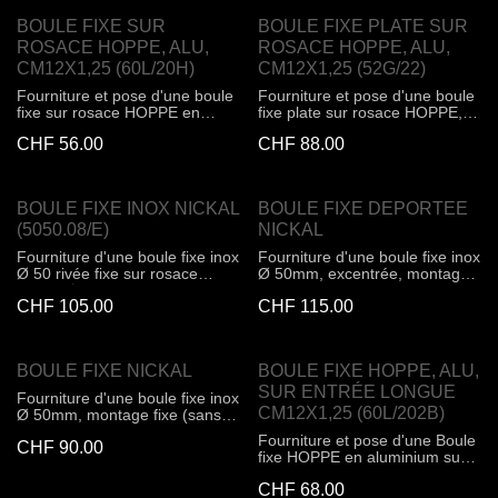
polyamide (commander
BOULE FIXE SUR
BOULE FIXE PLATE SUR
séparément les vis pour les
douilles en polyamide, les
ROSACE HOPPE, ALU,
ROSACE HOPPE, ALU,
écrous à sertir pour porte en
CM12X1,25 (60L/20H)
CM12X1,25 (52G/22)
aluminium ou les douilles à
Fourniture et pose d'une boule
Fourniture et pose d'une boule
expansion pour porte en
fixe sur rosace HOPPE en
fixe plate sur rosace HOPPE,
polyamide). Dimension
aluminium, pour porte à profil
en aluminium pour porte à
86x67x45mm, diamètre 45mm,
CHF
56.00
CHF
88.00
(côté extérieur). Boule fixe,
profil. Bouton déporté fixe, pour
carré de 8mm.
taraudé. Pour carrés FDW
carré profilé FDW HOPPE
HOPPE M12x1,25mm, pour vis
M12x1,25mm. Fixation visible,
universelles. Dimension
pour vis universelles.
BOULE FIXE INOX NICKAL
BOULE FIXE DEPORTEE
85x69x29mm, diamètre 55mm
Dimensions 75x30x77mm.
(5050.08/E)
NICKAL
Fourniture d'une boule fixe inox
Fourniture d'une boule fixe inox
Ø 50 rivée fixe sur rosace
Ø 50mm, excentrée, montage
ronde Ø 52 mm
fixe (sans ergots), pour carré à
CHF
105.00
CHF
115.00
visser M12
BOULE FIXE NICKAL
BOULE FIXE HOPPE, ALU,
SUR ENTRÉE LONGUE
Fourniture d'une boule fixe inox
CM12X1,25 (60L/202B)
Ø 50mm, montage fixe (sans
ergots), pour carré à visser
Fourniture et pose d'une Boule
CHF
90.00
M12
fixe HOPPE en aluminium sur
entrée longue, pour porte
CHF
68.00
d'entrée. PZ107,5, pour carrés