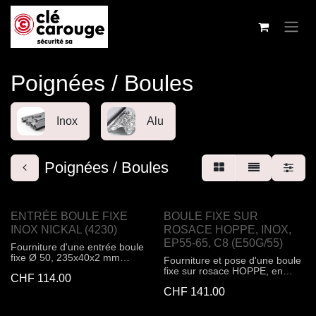
Se rendre au contenu
Poignées / Boules
Inox
Alu
Poignées / Boules
ENTRÉE BOULE FIXE
BOULE FIXE SUR
INOX NICKAL (4230)
ROSACE HOPPE, INOX,
EP55-65, C8 (E50G/55)
Fourniture d'une entrée boule
fixe Ø 50, 235x40x2 mm
Fourniture et pose d'une boule
(filetage M12)
fixe sur rosace HOPPE, en
CHF
114.00
inox, pour porte à profil. Boule
CHF
141.00
fixe déporté, carré profilé à
lamelle FDW HOPPE. Fixation :
non visible, douilles en