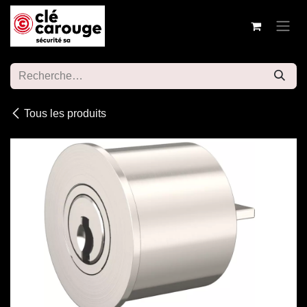
Se rendre au contenu
Tous les produits