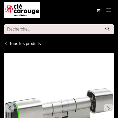
Se rendre au contenu
Tous les produits