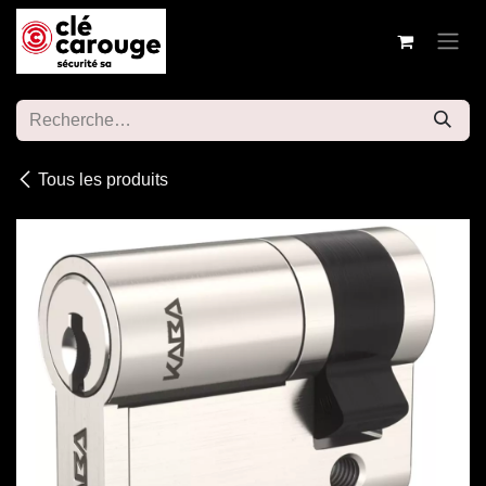
Se rendre au contenu
Tous les produits