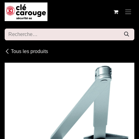
Se rendre au contenu
Tous les produits