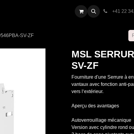
restations
Contactez-nous
+41 22 34
546PBA-SV-ZF
MSL SERRUR
SV-ZF
Fourniture d'une Serrure à ent
vantaux avec fonction anti-pa
vers l‘extérieur.
Aperçu des avantages
Autoverrouillage mécanique
Version avec cylindre rond ou