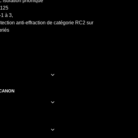
c isolation phonique
1125
1 à 3,
otection anti-effraction de catégorie RC2 sur
priés
 CANON