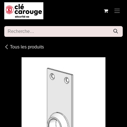
Se rendre au contenu
Tous les produits