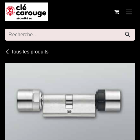
Se rendre au contenu
Tous les produits