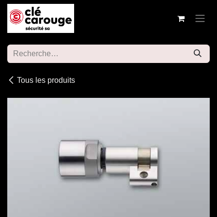
Se rendre au contenu
Tous les produits