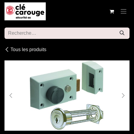
Se rendre au contenu
Tous les produits